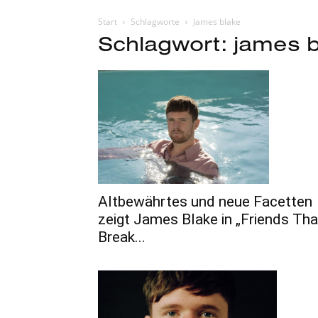
Start
Schlagworte
James blake
Schlagwort: james 
Altbewährtes und neue Facetten
zeigt James Blake in „Friends Tha
Break...