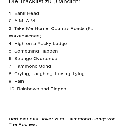
Die Tracklist zu „Candid“:
1. Bank Head
2. A.M. A.M
3. Take Me Home, Country Roads (Ft.
Waxahatchee)
4. High on a Rocky Ledge
5. Something Happen
6. Strange Overtones
7. Hammond Song
8. Crying, Laughing, Loving, Lying
9. Rain
10. Rainbows and Ridges
Hört hier das Cover zum „Hammond Song“ von
The Roches: