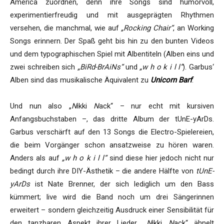
America zuordnen, denn ihre Songs sind humorvoll,
experimentierfreudig und mit ausgeprägten Rhythmen
versehen, die manchmal, wie auf
„Rocking Chair“
, an Working
Songs erinnern. Der Spaß geht bis hin zu den bunten Videos
und dem typographischen Spiel mit Albentiteln (Alben eins und
zwei schreiben sich
„BiRd-BrAiNs“
und
„w h o k i l l“
). Garbus‘
Alben sind das musikalische Äquivalent zu
Unicorn Barf
.
Und nun also „
N
ikki
N
ack“ – nur echt mit kursiven
Anfangsbuchstaben –, das dritte Album der tUnE-yArDs.
Garbus verschärft auf den 13 Songs die Electro-Spielereien,
die beim Vorgänger schon ansatzweise zu hören waren.
Anders als auf
„w h o k i l l“
sind diese hier jedoch nicht nur
bedingt durch ihre DIY-Ästhetik – die andere Hälfte von
tUnE-
yArDs
ist Nate Brenner, der sich lediglich um den Bass
kümmert; live wird die Band noch um drei Sängerinnen
erweitert – sondern gleichzeitig Ausdruck einer Sensibilität für
den tanzbaren Aspekt ihrer Lieder. „
N
ikki
N
ack“ ähnelt