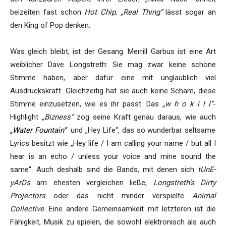
beizeiten fast schon
Hot Chip
,
„Real Thing“
lässt sogar an
den King of Pop denken.
Was gleich bleibt, ist der Gesang. Merrill Garbus ist eine Art
weiblicher Dave Longstreth: Sie mag zwar keine schöne
Stimme haben, aber dafür eine mit unglaublich viel
Ausdruckskraft. Gleichzeitig hat sie auch keine Scham, diese
Stimme einzusetzen, wie es ihr passt. Das
„w h o k i l l“
-
Highlight
„Bizness“
zog seine Kraft genau daraus, wie auch
„Water Fountain“
und „Hey Life“, das so wunderbar seltsame
Lyrics besitzt wie „Hey life / I am calling your name / but all I
hear is an echo / unless your voice and mine sound the
same“. Auch deshalb sind die Bands, mit denen sich
tUnE-
yArDs
am ehesten vergleichen ließe,
Longstreth’s Dirty
Projectors
oder das nicht minder verspielte
Animal
Collective
. Eine andere Gemeinsamkeit mit letzteren ist die
Fähigkeit, Musik zu spielen, die sowohl elektronisch als auch