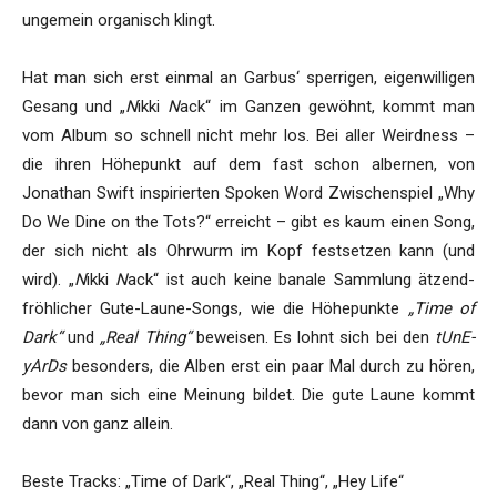
ungemein organisch klingt.
Hat man sich erst einmal an Garbus‘ sperrigen, eigenwilligen
Gesang und „
N
ikki
N
ack“ im Ganzen gewöhnt, kommt man
vom Album so schnell nicht mehr los. Bei aller Weirdness –
die ihren Höhepunkt auf dem fast schon albernen, von
Jonathan Swift inspirierten Spoken Word Zwischenspiel „Why
Do We Dine on the Tots?“ erreicht – gibt es kaum einen Song,
der sich nicht als Ohrwurm im Kopf festsetzen kann (und
wird). „
N
ikki
N
ack“ ist auch keine banale Sammlung ätzend-
fröhlicher Gute-Laune-Songs, wie die Höhepunkte
„Time of
Dark“
und
„Real Thing“
beweisen. Es lohnt sich bei den
tUnE-
yArDs
besonders, die Alben erst ein paar Mal durch zu hören,
bevor man sich eine Meinung bildet. Die gute Laune kommt
dann von ganz allein.
Beste Tracks: „Time of Dark“, „Real Thing“, „Hey Life“