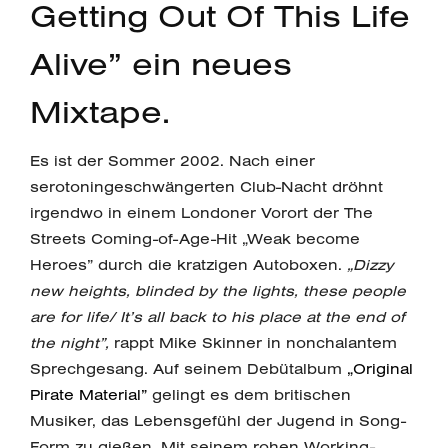
Getting Out Of This Life
Alive” ein neues
Mixtape.
Es ist der Sommer 2002. Nach einer
serotoningeschwängerten Club-Nacht dröhnt
irgendwo in einem Londoner Vorort der The
Streets Coming-of-Age-Hit „Weak become
Heroes” durch die kratzigen Autoboxen.
„Dizzy
new heights, blinded by the lights, these people
are for life/ It’s all back to his place at the end of
the night”,
rappt Mike Skinner in nonchalantem
Sprechgesang. Auf seinem Debütalbum
„Original
Pirate Material”
gelingt es dem britischen
Musiker, das Lebensgefühl der Jugend in Song-
Form zu gießen. Mit seinem rohen Working-