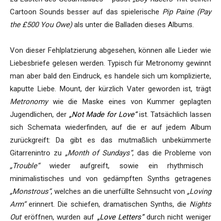
Cartoon Sounds besser auf das spielerische
Pip Paine (Pay
the £500 You Owe)
als unter die Balladen dieses Albums.
Von dieser Fehlplatzierung abgesehen, können alle Lieder wie
Liebesbriefe gelesen werden. Typisch für Metronomy gewinnt
man aber bald den Eindruck, es handele sich um komplizierte,
kaputte Liebe. Mount, der kürzlich Vater geworden ist, trägt
Metronomy
wie die Maske eines von Kummer geplagten
Jugendlichen, der
„Not Made for Love“
ist. Tatsächlich lassen
sich Schemata wiederfinden, auf die er auf jedem Album
zurückgreift: Da gibt es das mutmaßlich unbekümmerte
Gitarrenintro zu
„Month of Sundays“
, das die Probleme von
„Trouble“
wieder aufgreift, sowie ein rhythmisch
minimalistisches und von gedämpften Synths getragenes
„Monstrous“
, welches an die unerfüllte Sehnsucht von
„Loving
Arm“
erinnert. Die schiefen, dramatischen Synths, die
Nights
Out
eröffnen, wurden auf
„Love Letters“
durch nicht weniger