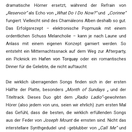
dramatische Hörner ersetzt, während der Refrain von
„Reservoir“
als Echo von
„What Do I Do Now?“
und
„Corinne“
fungiert. Vielleicht sind des Chamäleons Alben deshalb so gut.
Das Erfolgsrezept – elektronische Popmusik mit einem
ordentlichen Schuss Melancholie – kann je nach Laune und
Anlass mit einem eigenen Konzept garniert werden. So
entsteht ein Mitternachtssnack auf dem Weg zur Afterparty,
ein Picknick im
Hafen von Torquay
oder ein romantisches
Dinner für die Geliebte, die nicht auftaucht.
Die wirklich überragenden Songs finden sich in der ersten
Hälfte der Platte, besonders
„Month of Sundays „
und der
Titeltrack. Dieses Duo gibt dem
„Radio Ladio“
-gewohnten
Hörer (also jedem von uns, seien wir ehrlich) zum ersten Mal
das Gefühl, dass die besten, die wirklich erfüllenden Songs
aus der Feder von
Joseph Mount
die ernsten sind. Nicht das
interstellare Synthgedudel und -geblubber von
„Call Me“
und