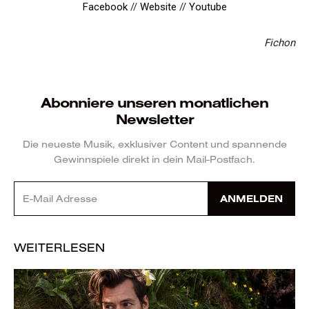
Facebook
//
Website
//
Youtube
Fichon
Abonniere unseren monatlichen
Newsletter
Die neueste Musik, exklusiver Content und spannende
Gewinnspiele direkt in dein Mail-Postfach.
ANMELDEN
WEITERLESEN