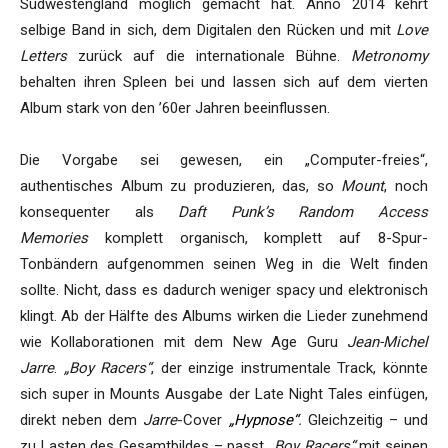
Südwestengland möglich gemacht hat. Anno 2014 kehrt
selbige Band in sich, dem Digitalen den Rücken und mit
Love
Letters
zurück auf die internationale Bühne.
Metronomy
behalten ihren Spleen bei und lassen sich auf dem vierten
Album stark von den ’60er Jahren beeinflussen.
Die Vorgabe sei gewesen, ein „Computer-freies“,
authentisches Album zu produzieren, das, so
Mount
, noch
konsequenter als
Daft Punk’s Random Access
Memories
komplett organisch, komplett auf 8-Spur-
Tonbändern aufgenommen seinen Weg in die Welt finden
sollte. Nicht, dass es dadurch weniger spacy und elektronisch
klingt. Ab der Hälfte des Albums wirken die Lieder zunehmend
wie Kollaborationen mit dem New Age Guru
Jean-Michel
Jarre
.
„Boy Racers“
, der einzige instrumentale Track, könnte
sich super in Mounts Ausgabe der Late Night Tales einfügen,
direkt neben dem
Jarre
-Cover
„Hypnose“
.
Gleichzeitig – und
zu Lasten des Gesamtbildes – passt
„Boy Racers“
mit seinen