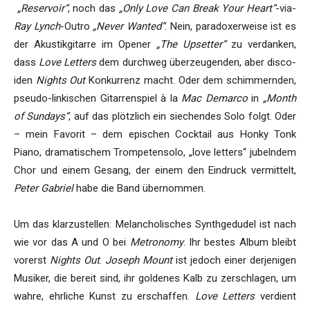
„Reservoir“
, noch das
„Only Love Can Break Your Heart“
-via-
Ray Lynch
-Outro
„Never Wanted“
. Nein, paradoxerweise ist es
der Akustikgitarre im Opener
„The Upsetter“
zu verdanken,
dass
Love Letters
dem durchweg überzeugenden, aber disco-
iden
Nights Out
Konkurrenz macht. Oder dem schimmernden,
pseudo-linkischen Gitarrenspiel à la
Mac Demarco
in
„Month
of Sundays“
, auf das plötzlich ein siechendes Solo folgt. Oder
– mein Favorit – dem epischen Cocktail aus Honky Tonk
Piano, dramatischem Trompetensolo, „love letters“ jubelndem
Chor und einem Gesang, der einem den Eindruck vermittelt,
Peter Gabriel
habe die Band übernommen.
Um das klarzustellen: Melancholisches Synthgedudel ist nach
wie vor das A und O bei
Metronomy
. Ihr bestes Album bleibt
vorerst
Nights Out
.
Joseph Mount
ist jedoch einer derjenigen
Musiker, die bereit sind, ihr goldenes Kalb zu zerschlagen, um
wahre, ehrliche Kunst zu erschaffen.
Love Letters
verdient