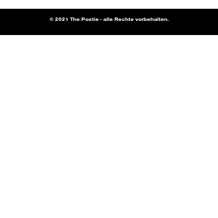
© 2021 The Postie - alle Rechte vorbehalten.