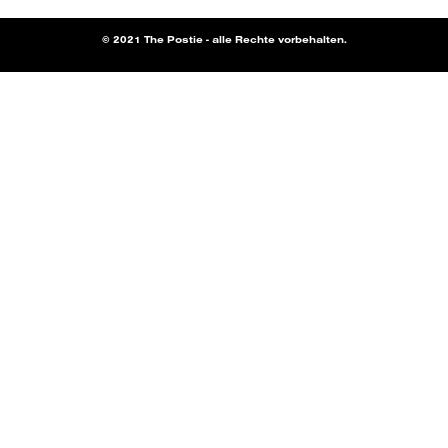
© 2021 The Postie - alle Rechte vorbehalten.