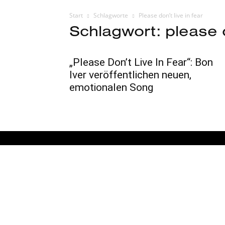
Start
Schlagworte
Please don’t live in fear
Schlagwort: please do
„Please Don’t Live In Fear“: Bon
Iver veröffentlichen neuen,
emotionalen Song