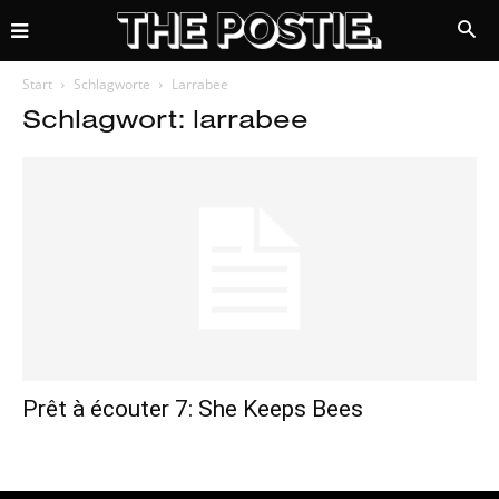
Start
Schlagworte
Larrabee
Schlagwort: larrabee
Prêt à écouter 7: She Keeps Bees