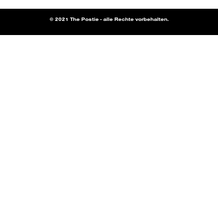
© 2021 The Postie - alle Rechte vorbehalten.