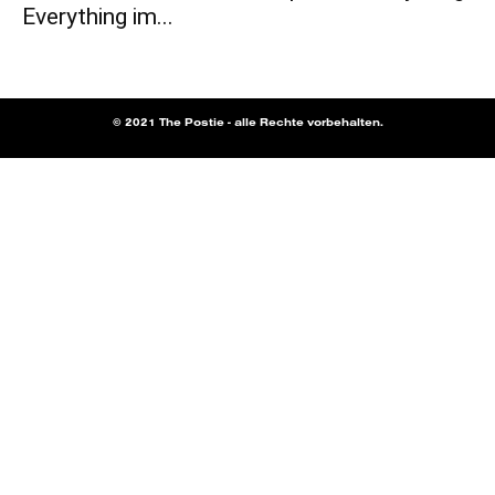
Everything im...
© 2021 The Postie - alle Rechte vorbehalten.