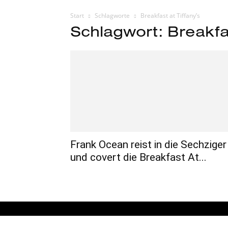
Start
Schlagworte
Breakfast at Tiffany’s
Schlagwort: Breakfas
Frank Ocean reist in die Sechziger
und covert die Breakfast At...