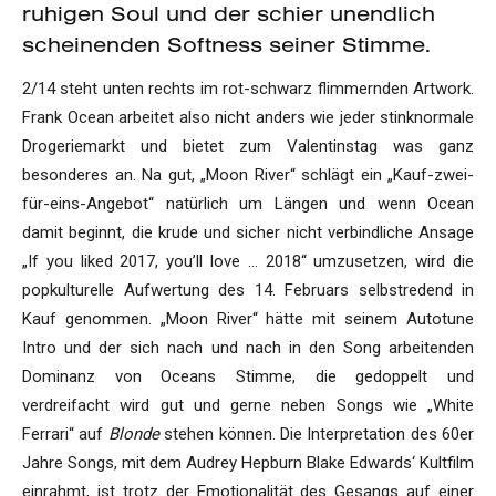
ruhigen Soul und der schier unendlich
scheinenden Softness seiner Stimme.
2/14 steht unten rechts im rot-schwarz flimmernden Artwork.
Frank Ocean arbeitet also nicht anders wie jeder stinknormale
Drogeriemarkt und bietet zum Valentinstag was ganz
besonderes an. Na gut, „Moon River“ schlägt ein „Kauf-zwei-
für-eins-Angebot“ natürlich um Längen und wenn Ocean
damit beginnt, die krude und sicher nicht verbindliche Ansage
„If you liked 2017, you’ll love … 2018“ umzusetzen, wird die
popkulturelle Aufwertung des 14. Februars selbstredend in
Kauf genommen. „Moon River“ hätte mit seinem Autotune
Intro und der sich nach und nach in den Song arbeitenden
Dominanz von Oceans Stimme, die gedoppelt und
verdreifacht wird gut und gerne neben Songs wie „White
Ferrari“ auf
Blonde
stehen können. Die Interpretation des 60er
Jahre Songs, mit dem Audrey Hepburn Blake Edwards‘ Kultfilm
einrahmt, ist trotz der Emotionalität des Gesangs auf einer