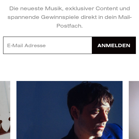
Die neueste Musik, exklusiver Content und
spannende Gewinnspiele direkt in dein Mail-
Postfach.
ANMELDEN