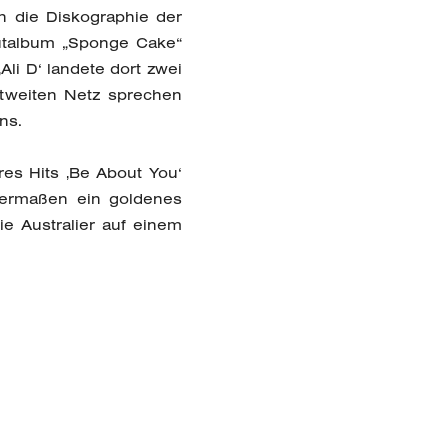
 die Diskographie der
bütalbum „Sponge Cake“
‚Ali D‘ landete dort zwei
ltweiten Netz sprechen
ns.
es Hits ‚Be About You‘
termaßen ein goldenes
ie Australier auf einem