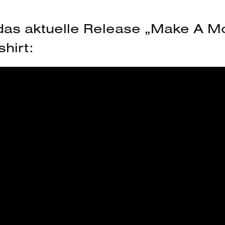
r das aktuelle Release „Make A M
hirt: