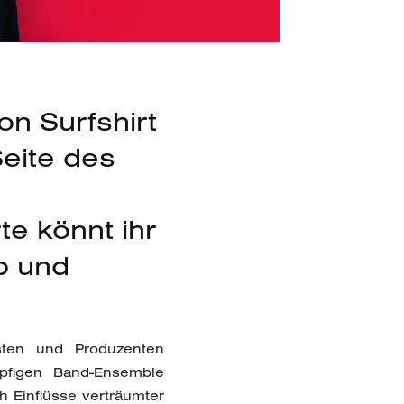
n Surfshirt
Seite des
te könnt ihr
p und
isten und Produzenten
öpfigen Band-Ensemble
 Einflüsse verträumter