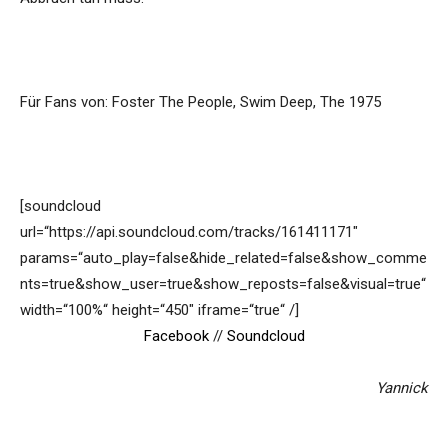
Für Fans von: Foster The People, Swim Deep, The 1975
[soundcloud
url=“https://api.soundcloud.com/tracks/161411171″
params=“auto_play=false&hide_related=false&show_comme
nts=true&show_user=true&show_reposts=false&visual=true“
width=“100%“ height=“450″ iframe=“true“ /]
Facebook
//
Soundcloud
Yannick