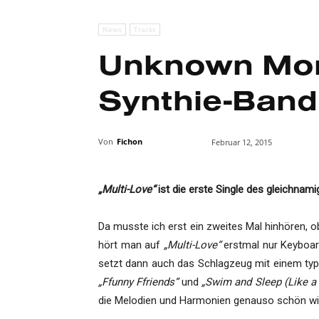
News
Tracks
Unknown Mort
Synthie-Band
Von
Fichon
Februar 12, 2015
„Multi-Love“
ist die erste Single des gleichnam
Da musste ich erst ein zweites Mal hinhören, o
hört man auf
„Multi-Love“
erstmal nur Keyboard
setzt dann auch das Schlagzeug mit einem typis
„Ffunny Ffriends“
und
„Swim and Sleep (Like a
die Melodien und Harmonien genauso schön w