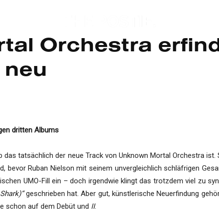
al Orchestra erfind
 neu
igen dritten Albums
b das tatsächlich der neue Track von Unknown Mortal Orchestra ist. 
, bevor Ruban Nielson mit seinem unvergleichlich schläfrigen Gesang
chen UMO-Fill ein – doch irgendwie klingt das trotzdem viel zu synt
 Shark)“
geschrieben hat. Aber gut, künstlerische Neuerfindung gehör
ie schon auf dem Debüt und
II
.