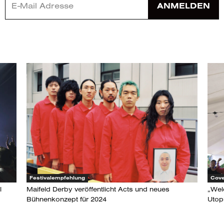
ANMELDEN
Festivalempfehlung
Cove
l
Maifeld Derby veröffentlicht Acts und neues
„Welc
Bühnenkonzept für 2024
Utop