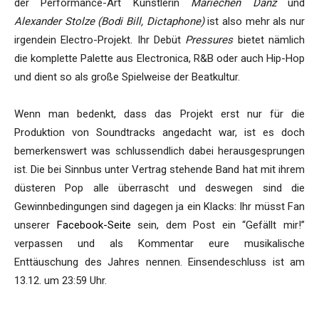
der Performance-Art Künstlerin
Mariechen Danz
und
Alexander Stolze (Bodi Bill, Dictaphone)
ist also mehr als nur
irgendein Electro-Projekt. Ihr Debüt
Pressures
bietet nämlich
die komplette Palette aus Electronica, R&B oder auch Hip-Hop
und dient so als große Spielweise der Beatkultur.
Wenn man bedenkt, dass das Projekt erst nur für die
Produktion von Soundtracks angedacht war, ist es doch
bemerkenswert was schlussendlich dabei herausgesprungen
ist. Die bei Sinnbus unter Vertrag stehende Band hat mit ihrem
düsteren Pop alle überrascht und deswegen sind die
Gewinnbedingungen sind dagegen ja ein Klacks: Ihr müsst Fan
unserer
Facebook-Seite
sein, dem Post ein “Gefällt mir!”
verpassen und als Kommentar eure musikalische
Enttäuschung des Jahres nennen. Einsendeschluss ist am
13.12. um 23:59 Uhr.
s