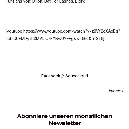
Für Fans von: Dillon, Bat For Lashes, Bjork
[youtube https://www.youtube.com/watch?v=z8Vf2cXAqDg?
list=UUEMDy7h3MVblCxFYNwUYFFg&w=560&h=315]
Facebook
//
Soundcloud
Yannick
Abonniere unseren monatlichen
Newsletter