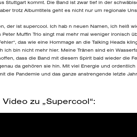
s Stuttgart kommt. Die Band ist zwar tief in der schwäbi
aber trotz Albumtitels geht es nicht nur um regionale Un
, der ist supercool. Ich hab n neuen Namen, ich heiß wie 
 Peter Muffin Trio singt mal mehr mal weniger ironisch ü
Fehler“, das wie eine Hommage an die Talking Heads kling
h ich bin nicht mehr hier. Meine Tränen sind ein Wasserfa
hoffen, dass die Band mit diesem Spirit bald wieder die F
genau da gehören sie hin. Mit viel Energie und ordentli
t die Pandemie und das ganze anstrengende letzte Jahr g
s Video zu „Supercool“: