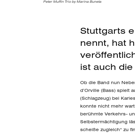
Peter Muffin Trio by Marina Buneta
Stuttgarts 
nennt, hat 
veröffentli
ist auch die
Ob die Band nun Neben- 
d’Orville (Bass) spielt
(Schlagzeug) bei Karie
konnte nicht mehr wart
berühmte Verkehrs- und
Selbstermächtigung läss
scheiße zugleich“ zu f