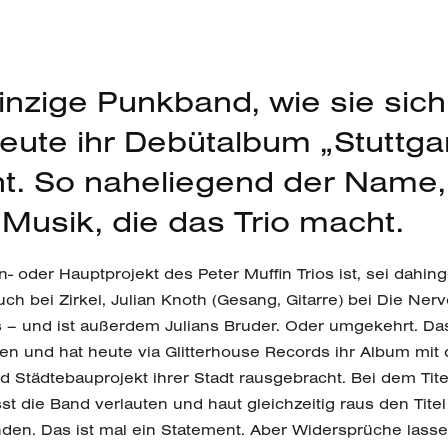
einzige Punkband, wie sie sich
heute ihr Debütalbum „Stuttga
cht. So naheliegend der Name
 Musik, die das Trio macht.
oder Hauptprojekt des Peter Muffin Trios ist, sei dahinge
 auch bei Zirkel, Julian Knoth (Gesang, Gitarre) bei Die Ne
s – und ist außerdem Julians Bruder. Oder umgekehrt. Das
en und hat heute via Glitterhouse Records ihr Album mit
 Städtebauprojekt ihrer Stadt rausgebracht. Bei dem Tit
t die Band verlauten und haut gleichzeitig raus den Titel „
inden. Das ist mal ein Statement. Aber Widersprüche lasse