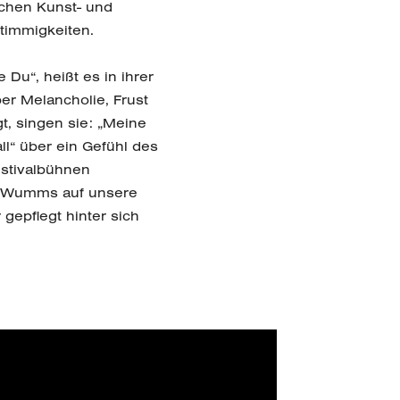
schen Kunst- und
stimmigkeiten.
Du“, heißt es in ihrer
ber Melancholie, Frust
t, singen sie: „Meine
ll“ über ein Gefühl des
estivalbühnen
ch Wumms auf unsere
epflegt hinter sich