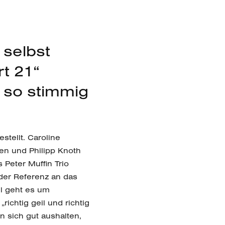
 selbst
rt 21“
, so stimmig
stellt. Caroline
rven und Philipp Knoth
 Peter Muffin Trio
 der Referenz an das
el geht es um
richtig geil und richtig
n sich gut aushalten,