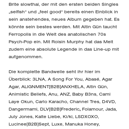
Brite slowthai, der mit den ersten beiden Singles
„selfish“ und „feel good“ bereits einen Einblick in
sein anstehendes, neues Album gegeben hat. Es
könnte sein bestes werden. Mit Altin Gün taucht
Ferropolis in die Welt des anatolischen 70s
Psych-Pop ein. Mit Roisin Murphy hat das Melt
zudem eine absolute Legende in das Line-up mit
aufgenommen.
Die komplette Bandwelle seht ihr hier im
Überblick: 3LNA, A Song For You, Abasé, Agar
Agar, ALIGNMENT[B2B]ANXHELA, Altin Gün,
Animistic Beliefs, Anu, ANZ, Baby B3ns, Cami
Laye Okun, Carlo Karacho, Channel Tres, D4VD,
Dangermami, DLV[B2B]Frederic
,
Folamour, Jada,
July Jones, Kalte Liebe, Ki/ki, LSDXOXO,
Lucinee[B2B]Sept, Luxe, Manuka Honey,