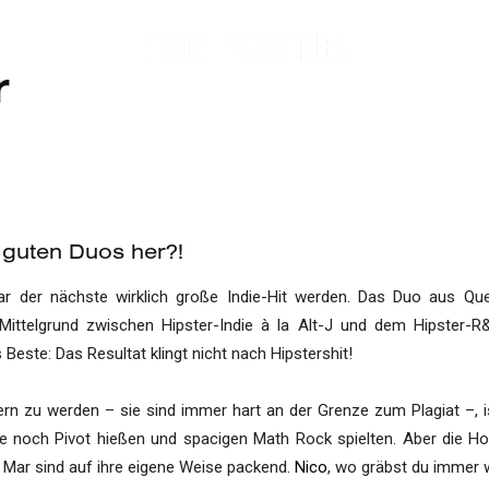
r
e
guten Duos
her?!
r der nächste wirklich große Indie-Hit werden. Das Duo aus Quee
n Mittelgrund zwischen Hipster-Indie à la Alt-J und dem Hipster-
 Beste: Das Resultat klingt nicht nach Hipstershit!
rn zu werden – sie sind immer hart an der Grenze zum Plagiat –, i
e noch Pivot hießen und spacigen Math Rock spielten. Aber die Hoo
l Mar sind auf ihre eigene Weise packend.
Nico
, wo gräbst du immer 