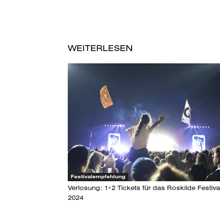
WEITERLESEN
Festivalempfehlung
Verlosung: 1×2 Tickets für das Roskilde Festiva
2024