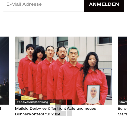
ANMELDEN
Festivalempfehlung
Cove
l
Maifeld Derby veröffentlicht Acts und neues
Euro
Bühnenkonzept für 2024
Maif