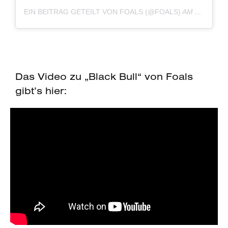
EIN BEITRAG GETEILT VON FOALS (@FOALS)
AM
AUG 1, 2
Das Video zu „Black Bull“ von Foals
gibt’s hier: