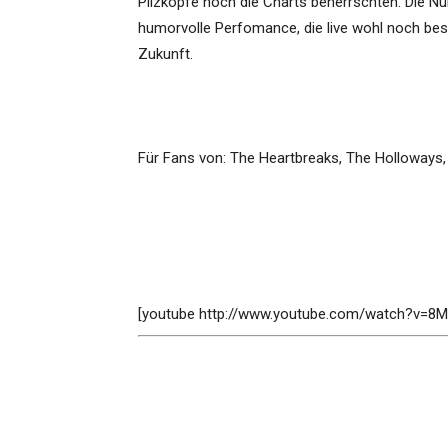
Pilzköpfe noch die Charts beherrschten. Die Nu
humorvolle Perfomance, die live wohl noch be
Zukunft.
Für Fans von: The Heartbreaks, The Holloways
[youtube http://www.youtube.com/watch?v=