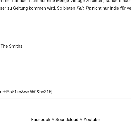
mmer hat aber nicht nur eine Menge Vintage zu bieten, sondern auch f
sser zu Geltung kommen wird. So bieten
Felt Tip
nicht nur Indie für 
, The Smiths
8MreHYo51kc&w=560&h=315]
Facebook
//
Soundcloud
//
Youtube