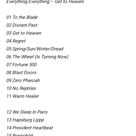
Everything Everything – Get to Heaven
01 To the Blade
02 Distant Past
03 Get to Heaven
04 Regret
05 Spring/Sun/Winter/Dread
06 The Wheel (Is Turning Now)
07 Fortune 500
08 Blast Doors
09 Zero Pharoah
10 No Reptiles
11 Warm Healer
12 We Sleep In Pairs
13 Hapsburg Lippp
14 President Heartbeat
15 Brainchild