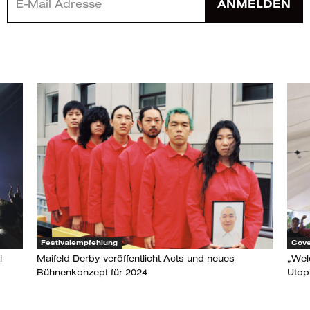
ANMELDEN
Festivalempfehlung
Cove
l
Maifeld Derby veröffentlicht Acts und neues
„Welc
Bühnenkonzept für 2024
Utop