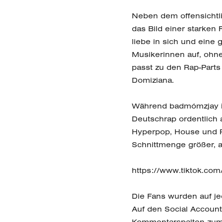
Neben dem offensichtl
das Bild einer starken 
liebe in sich und eine 
Musikerinnen auf, ohn
passt zu den Rap-Part
Domiziana.
Während badmómzjay i
Deutschrap ordentlich 
Hyperpop, House und R
Schnittmenge größer, a
https://www.tiktok.c
Die Fans wurden auf j
Auf den Social Account
Kommentarspalten zum 