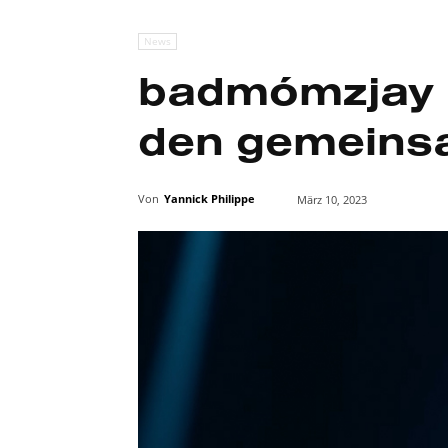
News
badmómzjay u
den gemeinsa
Von
Yannick Philippe
März 10, 2023