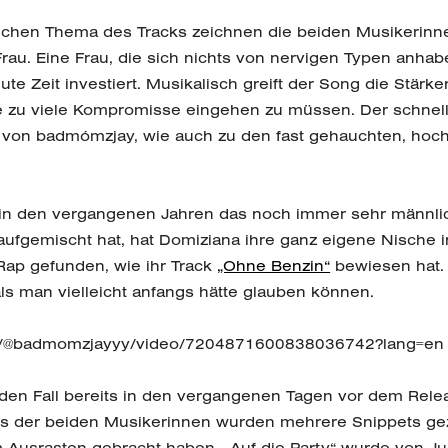
ichen Thema des Tracks zeichnen die beiden Musikerinn
Frau. Eine Frau, die sich nichts von nervigen Typen anhab
gute Zeit investiert. Musikalisch greift der Song die Stärk
e zu viele Kompromisse eingehen zu müssen. Der schnell
s von badmómzjay, wie auch zu den fast gehauchten, hoc
n den vergangenen Jahren das noch immer sehr männlic
aufgemischt hat, hat Domiziana ihre ganz eigene Nische
ap gefunden, wie ihr Track
„Ohne Benzin“
bewiesen hat. 
ls man vielleicht anfangs hätte glauben können.
om/@badmomzjayyy/video/7204871600838036742?lang=en
eden Fall bereits in den vergangenen Tagen vor dem Rele
s der beiden Musikerinnen wurden mehrere Snippets geze
Ausrasten gebracht haben. „Auf die Party“ wurde von Ju