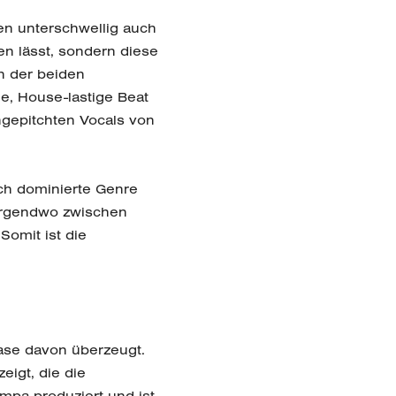
en unterschwellig auch
en lässt, sondern diese
en der beiden
e, House-lastige Beat
hgepitchten Vocals von
h dominierte Genre
 irgendwo zwischen
Somit ist die
ase davon überzeugt.
igt, die die
mpa produziert und ist