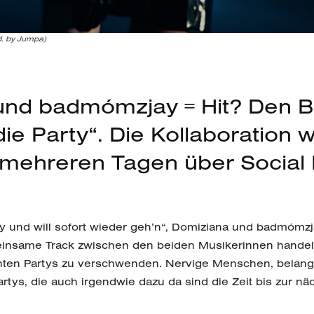
d. by Jumpa)
und badmómzjay = Hit? Den B
 die Party“. Die Kollaboration 
t mehreren Tagen über Social
ty und will sofort wieder geh’n“, Domiziana und badmómzj
einsame Track zwischen den beiden Musikerinnen handel
lechten Partys zu verschwenden. Nervige Menschen, belan
artys, die auch irgendwie dazu da sind die Zeit bis zur nä