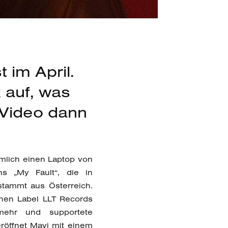
 im April.
 auf, was
m Video dann
ämlich einen Laptop von
s „My Fault“, die in
stammt aus Österreich.
enen Label LLT Records
 mehr und supportete
röffnet Mavi mit einem