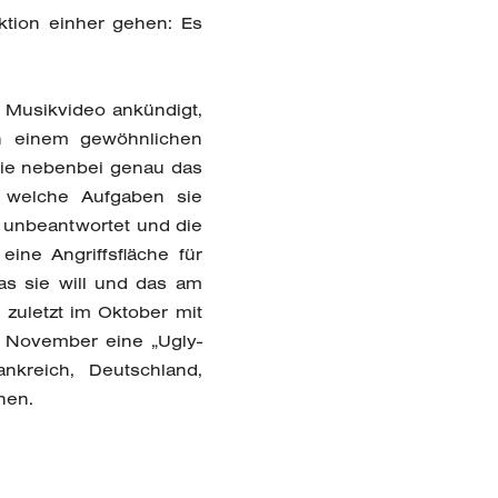
uktion einher gehen: Es
s Musikvideo ankündigt,
in einem gewöhnlichen
 sie nebenbei genau das
, welche Aufgaben sie
n unbeantwortet und die
ine Angriffsfläche für
as sie will und das am
zuletzt im Oktober mit
im November eine „Ugly-
nkreich, Deutschland,
hen.