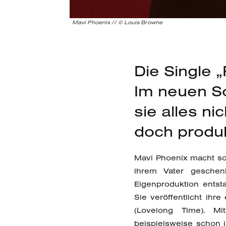
Mavi Phoenix // © Louis Browne
Die Single 
Im neuen So
sie alles n
doch produk
Mavi Phoenix macht sch
ihrem Vater geschen
Eigenproduktion entst
Sie veröffentlicht ih
(Lovelong Time). Mi
beispielsweise schon 