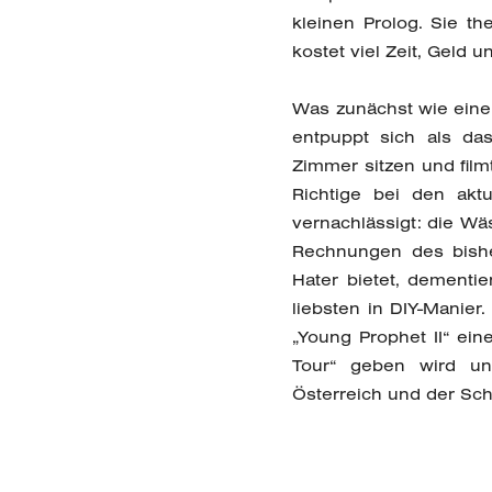
kleinen Prolog. Sie th
kostet viel Zeit, Geld 
Was zunächst wie eine 
entpuppt sich als da
Zimmer sitzen und film
Richtige bei den akt
vernachlässigt: die Wä
Rechnungen des bisher
Hater bietet, dementi
liebsten in DIY-Manie
„Young Prophet II“ ein
Tour“ geben wird und
Österreich und der Sc