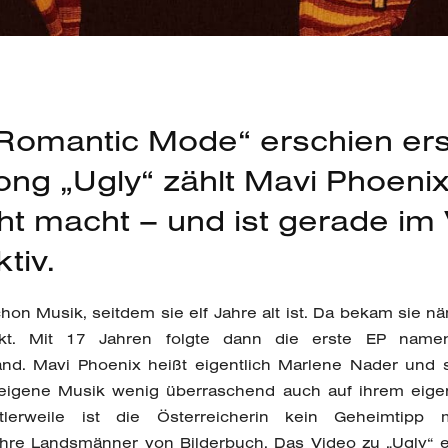
„Romantic Mode“ erschien erst
ng „Ugly“ zählt Mavi Phoenix
icht macht – und ist gerade i
tiv.
on Musik, seitdem sie elf Jahre alt ist. Da bekam sie n
kt. Mit 17 Jahren folgte dann die erste EP namen
and. Mavi Phoenix heißt eigentlich Marlene Nader und 
re eigene Musik wenig überraschend auch auf ihrem eig
ttlerweile ist die Österreicherin kein Geheimtipp
ihre Landsmänner von Bilderbuch. Das Video zu „Ugly“ e