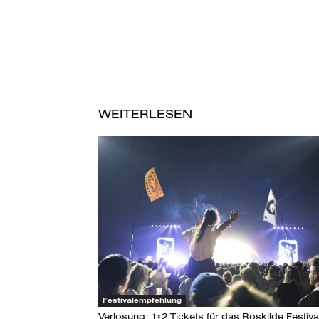
WEITERLESEN
Festivalempfehlung
Verlosung: 1×2 Tickets für das Roskilde Festiva