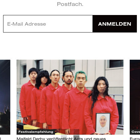
Postfach.
ANMELDEN
Festivalempfehlung
Cove
l
Maifeld Derby veröffentlicht Acts und neues
Euro