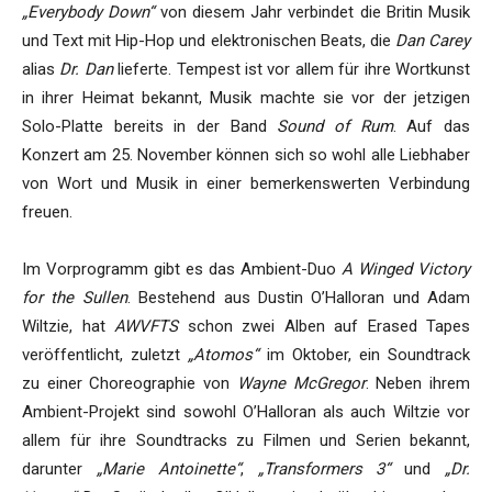
„Everybody Down“
von diesem Jahr verbindet die Britin Musik
und Text mit Hip-Hop und elektronischen Beats, die
Dan Carey
alias
Dr. Dan
lieferte. Tempest ist vor allem für ihre Wortkunst
in ihrer Heimat bekannt, Musik machte sie vor der jetzigen
Solo-Platte bereits in der Band
Sound of Rum
. Auf das
Konzert am 25. November können sich so wohl alle Liebhaber
von Wort und Musik in einer bemerkenswerten Verbindung
freuen.
Im Vorprogramm gibt es das Ambient-Duo
A Winged Victory
for the Sullen
. Bestehend aus Dustin O’Halloran und Adam
Wiltzie, hat
AWVFTS
schon zwei Alben auf Erased Tapes
veröffentlicht, zuletzt
„Atomos“
im Oktober, ein Soundtrack
zu einer Choreographie von
Wayne McGregor
. Neben ihrem
Ambient-Projekt sind sowohl O’Halloran als auch Wiltzie vor
allem für ihre Soundtracks zu Filmen und Serien bekannt,
darunter
„Marie Antoinette“
,
„Transformers 3“
und
„Dr.