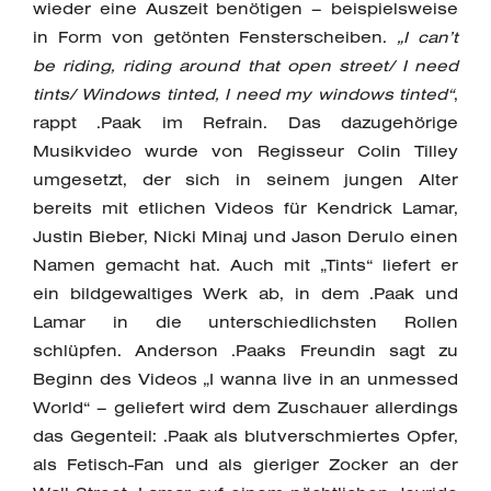
wieder eine Auszeit benötigen – beispielsweise
in Form von getönten Fensterscheiben.
„I can’t
be riding, riding around that open street/ I need
tints/ Windows tinted, I need my windows tinted“
,
rappt .Paak im Refrain. Das dazugehörige
Musikvideo wurde von Regisseur Colin Tilley
umgesetzt, der sich in seinem jungen Alter
bereits mit etlichen Videos für Kendrick Lamar,
Justin Bieber, Nicki Minaj und Jason Derulo einen
Namen gemacht hat. Auch mit „Tints“ liefert er
ein bildgewaltiges Werk ab, in dem .Paak und
Lamar in die unterschiedlichsten Rollen
schlüpfen. Anderson .Paaks Freundin sagt zu
Beginn des Videos „I wanna live in an unmessed
World“ – geliefert wird dem Zuschauer allerdings
das Gegenteil: .Paak als blutverschmiertes Opfer,
als Fetisch-Fan und als gieriger Zocker an der