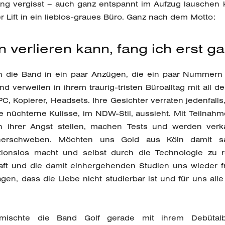
 vergisst – auch ganz entspannt im Aufzug lauschen k
r Lift in ein lieblos-graues Büro. Ganz nach dem Motto:
 verlieren kann, fang ich erst gar
h die Band in ein paar Anzügen, die ein paar Nummern
 verweilen in ihrem traurig-tristen Büroalltag mit all d
PC, Kopierer, Headsets. Ihre Gesichter verraten jedenfall
e nüchterne Kulisse, im NDW-Stil, aussieht. Mit Teilna
h ihrer Angst stellen, machen Tests und werden verk
erschweben. Möchten uns Gold aus Köln damit sag
tionslos macht und selbst durch die Technologie zu r
aft und die damit einhergehenden Studien uns wieder 
agen, dass die Liebe nicht studierbar ist und für uns all
mischte die Band Golf gerade mit ihrem Debütal