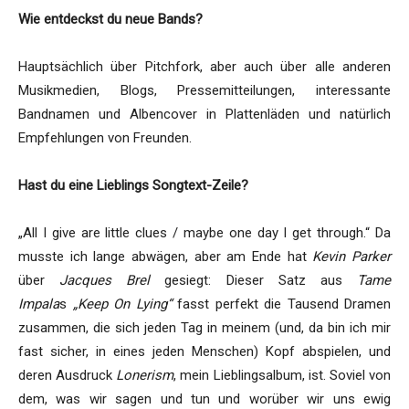
Wie entdeckst du neue Bands?
Hauptsächlich über Pitchfork, aber auch über alle anderen
Musikmedien, Blogs, Pressemitteilungen, interessante
Bandnamen und Albencover in Plattenläden und natürlich
Empfehlungen von Freunden.
Hast du eine Lieblings Songtext-Zeile?
„All I give are little clues / maybe one day I get through.“ Da
musste ich lange abwägen, aber am Ende hat
Kevin Parker
über
Jacques Brel
gesiegt: Dieser Satz aus
Tame
Impala
s
„Keep On Lying“
fasst perfekt die Tausend Dramen
zusammen, die sich jeden Tag in meinem (und, da bin ich mir
fast sicher, in eines jeden Menschen) Kopf abspielen, und
deren Ausdruck
Lonerism
, mein Lieblingsalbum, ist. Soviel von
dem, was wir sagen und tun und worüber wir uns ewig