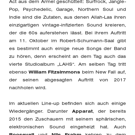
Act aus dem Ärmel geschüttelt: Surfrock, Jangle-
Pop, Psychedelic, Garage, Northern Soul und
Indie sind die Zutaten, aus denen Allah-Las ihren
einzigartigen vintage-infizierten Sound kreieren,
der die 60s auferstehen lässt. Bei ihrem Auftritt
am 11. Oktober im Robert-Schumann-Saal gibt
es bestimmt auch einige neue Songs der Band
zu hören, denn erscheint an dem Tag auch das
vierte Studioalbum „LAHS“. Am selben Tag tritt
ebenso
William Fitzsimmons
beim New Fall auf,
der seinen abgesagten Auftritt von 2017
nachholen wird.
Im aktuellen Line-up befinden sich auch einige
Wiedergänger. Darunter
Apparat
, der bereits
2015 den Zuschauern mit seinem sphärischen,
elektronischen Sound eingeheizt hat. Auch
Roosevelt
und
Nils Frahm
kehren zu dem