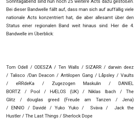
Sonntagabend sind nun noch 25 weitere Acts dazu gestoßen.
Bei dieser Bandwelle fällt auf, dass man sich auf auffällig viele
nationale Acts konzentriert hat, die aber allesamt über den
Status einer regionalen Band weit hinaus sind. Hier die 4.
Bandwelle im Überblick:
Tom Odell / ODESZA / Ten Walls / SIZARR / darwin deez
/ Talisco /Dan Deacon / Antilopen Gang / Låpsley / Vaults
/ eRRdeKa / Zugezogen Maskulin / DANIEL
BORTZ / Pool / HÆLOS (UK) / Niklas Ibach / The
Glitz / douglas greed (Freude am Tanzen / Jena)
/ ENNIO / Davidé / Yuko Yuko / Sväva / Jack the
Hustler / The Last Things / Sherlock Dope