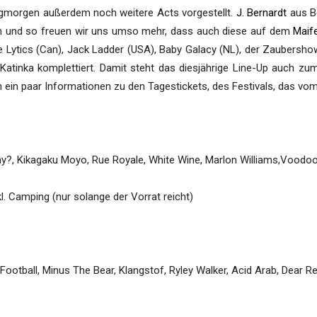
morgen außerdem noch weitere Acts vorgestellt.
J. Bernardt
aus B
on und so freuen wir uns umso mehr, dass auch diese auf dem
Maif
 Lytics (Can), Jack Ladder (USA), Baby Galacy (NL), der Zaubershow
d Katinka komplettiert. Damit steht das diesjährige Line-Up auch 
ch ein paar Informationen zu den Tagestickets, des Festivals, das vom 
hy?, Kikagaku Moyo, Rue Royale, White Wine, Marlon Williams,Voodoo
xkl. Camping (nur solange der Vorrat reicht)
tball, Minus The Bear, Klangstof, Ryley Walker, Acid Arab, Dear Rea