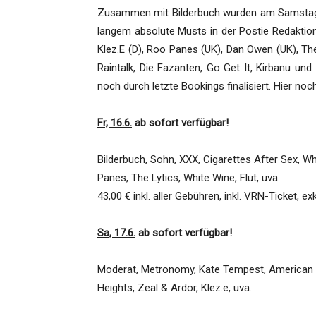
Zusammen mit Bilderbuch wurden am Samstag
langem absolute Musts in der Postie Redakti
Klez.E (D), Roo Panes (UK), Dan Owen (UK), The
Raintalk, Die Fazanten, Go Get It, Kirbanu un
noch durch letzte Bookings finalisiert. Hier no
Fr, 16.6.
ab sofort verfügbar!
Bilderbuch, Sohn, XXX, Cigarettes After Sex, W
Panes, The Lytics, White Wine, Flut, uva.
43,00 € inkl. aller Gebühren, inkl. VRN-Ticket, e
Sa, 17.6.
ab sofort verfügbar!
Moderat, Metronomy, Kate Tempest, American Foo
Heights, Zeal & Ardor, Klez.e, uva.