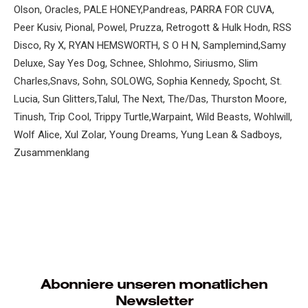
Olson
,
Oracles
,
PALE HONEY
,
Pandreas
,
PARRA FOR CUVA
,
Peer Kusiv
,
Pional
,
Powel
,
Pruzza
,
Retrogott & Hulk Hodn
,
RSS
Disco
,
Ry X
,
RYAN HEMSWORTH
,
S O H N
,
Samplemind
,
Samy
Deluxe
,
Say Yes Dog
,
Schnee
,
Shlohmo
,
Siriusmo
,
Slim
Charles
,
Snavs
,
Sohn
,
SOLOWG
,
Sophia Kennedy
,
Spocht
,
St.
Lucia
,
Sun Glitters
,
Talul
,
The Next
,
The/Das
,
Thurston Moore
,
Tinush
,
Trip Cool
,
Trippy Turtle
,
Warpaint
,
Wild Beasts
,
Wohlwill
,
Wolf Alice
,
Xul Zolar
,
Young Dreams
,
Yung Lean & Sadboys
,
Zusammenklang
Abonniere unseren monatlichen
Newsletter