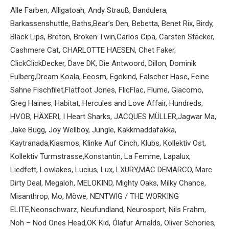
Alle Farben
,
Alligatoah
,
Andy Strauß
,
Bandulera
,
Barkassenshuttle
,
Baths
,
Bear’s Den
,
Bebetta
,
Benet Rix
,
Birdy
,
Black Lips
,
Breton
,
Broken Twin
,
Carlos Cipa
,
Carsten Stäcker
,
Cashmere Cat
,
CHARLOTTE HAESEN
,
Chet Faker
,
ClickClickDecker
,
Dave DK
,
Die Antwoord
,
Dillon
,
Dominik
Eulberg
,
Dream Koala
,
Eeosm
,
Egokind
,
Falscher Hase
,
Feine
Sahne Fischfilet
,
Flatfoot Jones
,
FlicFlac
,
Flume
,
Giacomo
,
Greg Haines
,
Habitat
,
Hercules and Love Affair
,
Hundreds
,
HVOB
,
HÄXERI
,
I Heart Sharks
,
JACQUES MÜLLER
,
Jagwar Ma
,
Jake Bugg
,
Joy Wellboy
,
Jungle
,
Kakkmaddafakka
,
Kaytranada
,
Kiasmos
,
Klinke Auf Cinch
,
Klubs
,
Kollektiv Ost
,
Kollektiv Turmstrasse
,
Konstantin
,
La Femme
,
Lapalux
,
Liedfett
,
Lowlakes
,
Lucius
,
Lux
,
LXURY
,
MAC DEMARCO
,
Marc
Dirty Deal
,
Megaloh
,
MELOKIND
,
Mighty Oaks
,
Milky Chance
,
Misanthrop
,
Mo
,
Möwe
,
NENTWIG / THE WORKING
ELITE
,
Neonschwarz
,
Neufundland
,
Neurosport
,
Nils Frahm
,
Noh – Nod Ones Head
,
OK Kid
,
Ólafur Arnalds
,
Oliver Schories
,