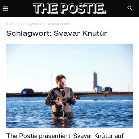
Start
Schlagworte
Svavar Knutúr
Schlagwort: Svavar Knutúr
The Postie präsentiert: Svavar Knútur auf