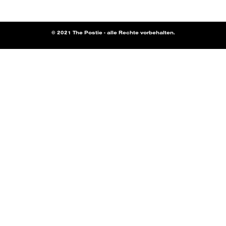
© 2021 The Postie - alle Rechte vorbehalten.