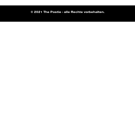
© 2021 The Postie - alle Rechte vorbehalten.