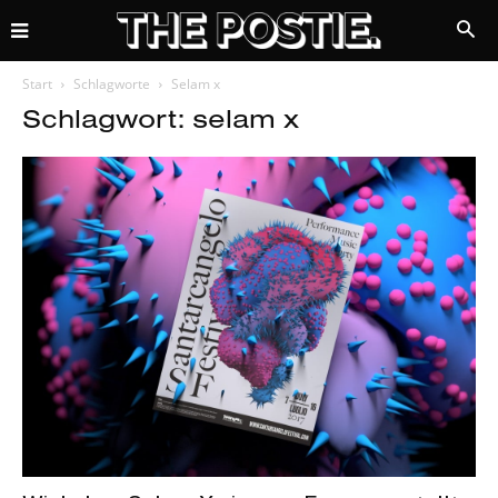
Start
Schlagworte
Selam x
Schlagwort: selam x