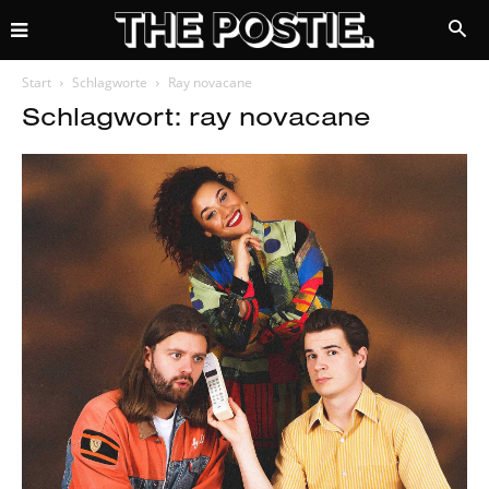
Start
Schlagworte
Ray novacane
Schlagwort: ray novacane