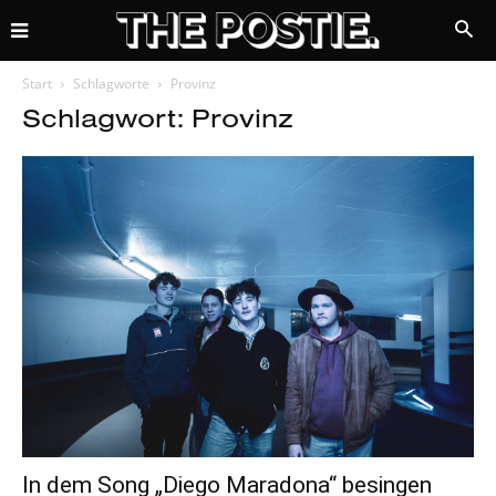
Start
Schlagworte
Provinz
Schlagwort: Provinz
In dem Song „Diego Maradona“ besingen