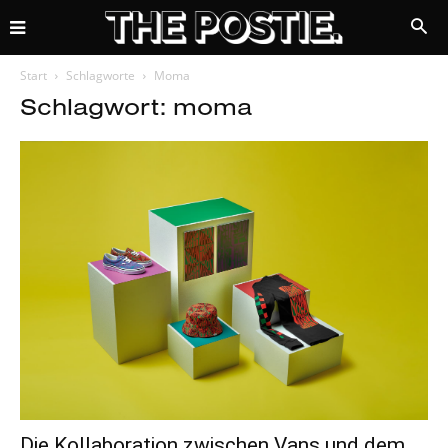
Start
Schlagworte
Moma
Schlagwort: moma
Die Kollaboration zwischen Vans und dem