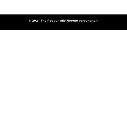
© 2021 The Postie - alle Rechte vorbehalten.