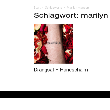
Start
Schlagworte
Marilyn manson
Schlagwort: marily
Drangsal – Harieschaim