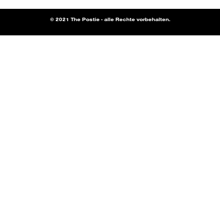
© 2021 The Postie - alle Rechte vorbehalten.