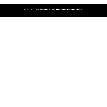
© 2021 The Postie - alle Rechte vorbehalten.