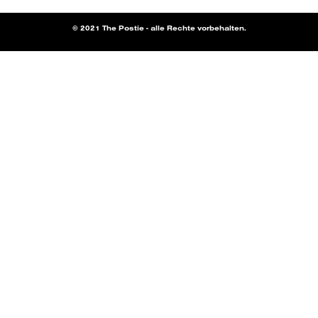
© 2021 The Postie - alle Rechte vorbehalten.