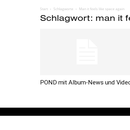
Start
Schlagworte
Man it feels like space again
Schlagwort: man it f
POND mit Album-News und Vide