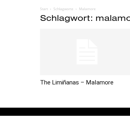
Start
Schlagworte
Malamore
Schlagwort: malam
The Limiñanas – Malamore